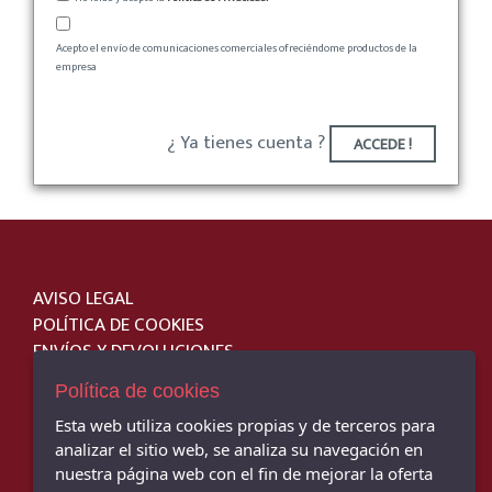
Acepto el envío de comunicaciones comerciales ofreciéndome productos de la
empresa
¿ Ya tienes cuenta ?
ACCEDE !
AVISO LEGAL
POLÍTICA DE COOKIES
ENVÍOS Y DEVOLUCIONES
PAGO SEGURO
Política de cookies
Esta web utiliza cookies propias y de terceros para
analizar el sitio web, se analiza su navegación en
nuestra página web con el fin de mejorar la oferta
JM SPORT - TIENDA DE DEPORTES - C/ Cervantes, 31, Montoro - 14600