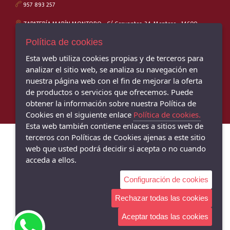
957 893 257
44.5
CALLAGHAN
45
ZAPATERÍA MARÍN MONTORO - C/ Cervantes, 34, Montoro - 14600
FLUCHOS
(Córdoba)
45.5
957 160 453
Política de cookies
CARMELA
46
Esta web utiliza cookies propias y de terceros para
SNIPE
ZAPATERÍA MARÍN BUJALANCE - C/ García Lorca, 14, Bujalance - 14650
(Córdoba)
M
analizar el sitio web, se analiza su navegación en
MARTINELLI
957 170 229
nuestra página web con el fin de mejorar la oferta
S
XTI
de productos o servicios que ofrecemos. Puede
Talla única
obtener la información sobre nuestra Política de
PEPE JEANS
Cookies en el siguiente enlace
Política de cookies.
PLAKTON
Esta web también contiene enlaces a sitios web de
SKECHERS
terceros con Políticas de Cookies ajenas a este sitio
web que usted podrá decidir si acepta o no cuando
CHIRUCA
acceda a ellos.
VICTORIA
Configuración de cookies
CONGUITOS
CLAUDIA
Rechazar todas las cookies
VULPEQUES
Aceptar todas las cookies