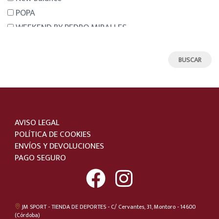
36.5
POPA
37
WEEKEND BY PEDRO MIRALLES
37.5
VIGUERA
38
LACOSTE
39
LEVI´S
39-40
Vans
40
GORILA
40.5
PUMA
AVISO LEGAL
41
RIPOSELLA
POLÍTICA DE COOKIES
41.5
DANIELA VEGA
ENVÍOS Y DEVOLUCIONES
42
PAGO SEGURO
CONVERSE
42.5
WONDERS
43
PITILLOS
43-44
GIKO
JM SPORT - TIENDA DE DEPORTES - C/ Cervantes, 31, Montoro - 14600
44
(Córdoba)
MUNICH