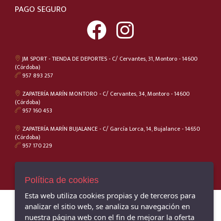
42
PAGO SEGURO
CONVERSE
42.5
WONDERS
43
PITILLOS
43-44
GIKO
JM SPORT - TIENDA DE DEPORTES - C/ Cervantes, 31, Montoro - 14600
44
(Córdoba)
MUNICH
957 893 257
44.5
CALLAGHAN
45
ZAPATERÍA MARÍN MONTORO - C/ Cervantes, 34, Montoro - 14600
FLUCHOS
(Córdoba)
45.5
957 160 453
CARMELA
46
SNIPE
ZAPATERÍA MARÍN BUJALANCE - C/ García Lorca, 14, Bujalance - 14650
(Córdoba)
M
MARTINELLI
957 170 229
S
XTI
Talla única
PEPE JEANS
Política de cookies
PLAKTON
Esta web utiliza cookies propias y de terceros para
SKECHERS
analizar el sitio web, se analiza su navegación en
CHIRUCA
nuestra página web con el fin de mejorar la oferta