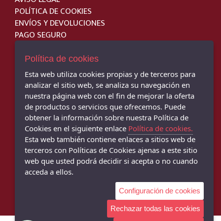
POLÍTICA DE COOKIES
ENVÍOS Y DEVOLUCIONES
PAGO SEGURO
Política de cookies
Esta web utiliza cookies propias y de terceros para
JM SPORT - TIENDA DE DEPORTES - C/ Cervantes, 31, Montoro - 14600
analizar el sitio web, se analiza su navegación en
(Córdoba)
nuestra página web con el fin de mejorar la oferta
957 893 257
de productos o servicios que ofrecemos. Puede
obtener la información sobre nuestra Política de
ZAPATERÍA MARÍN MONTORO - C/ Cervantes, 34, Montoro - 14600
(Córdoba)
Cookies en el siguiente enlace
Política de cookies.
957 160 453
Esta web también contiene enlaces a sitios web de
terceros con Políticas de Cookies ajenas a este sitio
ZAPATERÍA MARÍN BUJALANCE - C/ García Lorca, 14, Bujalance - 14650
web que usted podrá decidir si acepta o no cuando
(Córdoba)
957 170 229
acceda a ellos.
Configuración de cookies
Rechazar todas las cookies