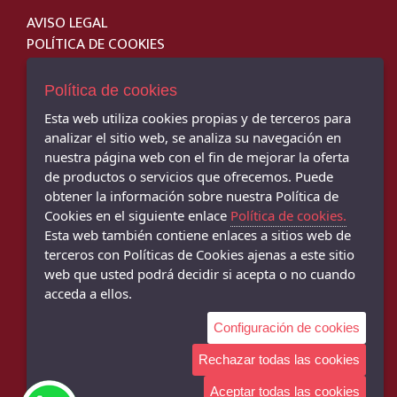
AVISO LEGAL
POLÍTICA DE COOKIES
ENVÍOS Y DEVOLUCIONES
PAGO SEGURO
Política de cookies
Esta web utiliza cookies propias y de terceros para
analizar el sitio web, se analiza su navegación en
nuestra página web con el fin de mejorar la oferta
JM SPORT - TIENDA DE DEPORTES - C/ Cervantes, 31, Montoro - 14600
de productos o servicios que ofrecemos. Puede
(Córdoba)
obtener la información sobre nuestra Política de
957 893 257
Cookies en el siguiente enlace
Política de cookies.
Esta web también contiene enlaces a sitios web de
ZAPATERÍA MARÍN MONTORO - C/ Cervantes, 34, Montoro - 14600
(Córdoba)
terceros con Políticas de Cookies ajenas a este sitio
957 160 453
web que usted podrá decidir si acepta o no cuando
acceda a ellos.
ZAPATERÍA MARÍN BUJALANCE - C/ García Lorca, 14, Bujalance - 14650
(Córdoba)
Configuración de cookies
957 170 229
Rechazar todas las cookies
Aceptar todas las cookies