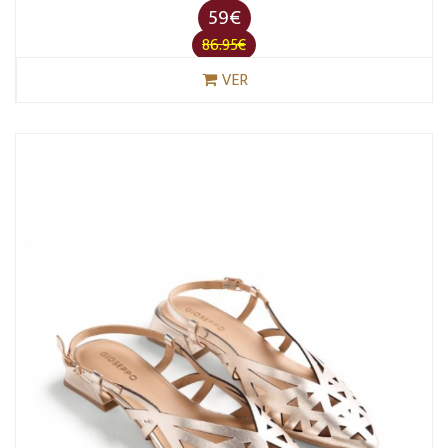
59€
86.95€
VER