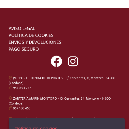
39-40
Vans
40
GORILA
40.5
PUMA
AVISO LEGAL
41
RIPOSELLA
POLÍTICA DE COOKIES
41.5
DANIELA VEGA
ENVÍOS Y DEVOLUCIONES
42
PAGO SEGURO
CONVERSE
42.5
WONDERS
43
PITILLOS
43-44
GIKO
JM SPORT - TIENDA DE DEPORTES - C/ Cervantes, 31, Montoro - 14600
44
(Córdoba)
MUNICH
957 893 257
44.5
CALLAGHAN
45
ZAPATERÍA MARÍN MONTORO - C/ Cervantes, 34, Montoro - 14600
FLUCHOS
(Córdoba)
45.5
957 160 453
CARMELA
46
SNIPE
ZAPATERÍA MARÍN BUJALANCE - C/ García Lorca, 14, Bujalance - 14650
(Córdoba)
M
MARTINELLI
957 170 229
Política de cookies