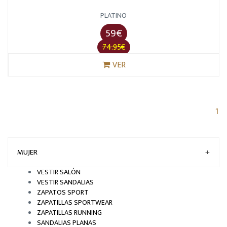
PLATINO
59€
74.95€
VER
(c
1
MUJER
+
VESTIR SALÓN
VESTIR SANDALIAS
ZAPATOS SPORT
ZAPATILLAS SPORTWEAR
ZAPATILLAS RUNNING
SANDALIAS PLANAS