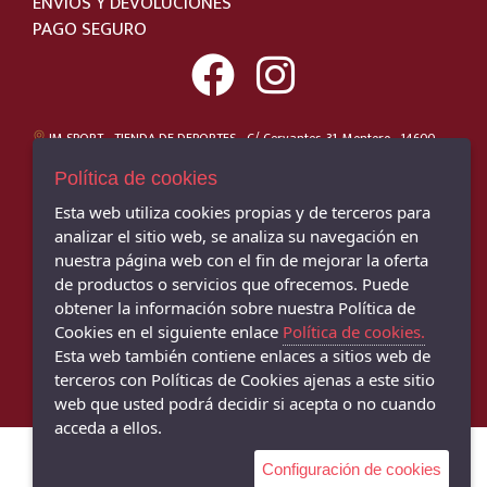
DANIELA VEGA
ENVÍOS Y DEVOLUCIONES
42
PAGO SEGURO
CONVERSE
42.5
WONDERS
43
PITILLOS
43-44
GIKO
JM SPORT - TIENDA DE DEPORTES - C/ Cervantes, 31, Montoro - 14600
44
(Córdoba)
MUNICH
957 893 257
Política de cookies
44.5
CALLAGHAN
Esta web utiliza cookies propias y de terceros para
45
ZAPATERÍA MARÍN MONTORO - C/ Cervantes, 34, Montoro - 14600
FLUCHOS
(Córdoba)
analizar el sitio web, se analiza su navegación en
45.5
957 160 453
CARMELA
nuestra página web con el fin de mejorar la oferta
46
de productos o servicios que ofrecemos. Puede
SNIPE
ZAPATERÍA MARÍN BUJALANCE - C/ García Lorca, 14, Bujalance - 14650
obtener la información sobre nuestra Política de
(Córdoba)
M
MARTINELLI
957 170 229
Cookies en el siguiente enlace
Política de cookies.
S
XTI
Esta web también contiene enlaces a sitios web de
Talla única
terceros con Políticas de Cookies ajenas a este sitio
PEPE JEANS
web que usted podrá decidir si acepta o no cuando
PLAKTON
acceda a ellos.
SKECHERS
Configuración de cookies