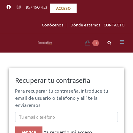
957 160 453
ACCESO
|
Conócenos
Dónde estamos
CONTACTO
0
Recuperar tu contraseña
Para recuperar tu contraseña, introduce tu
email de usuario o teléfono y allí te la
enviaremos.
Ya recuerdo mi acceso
ENVIAR