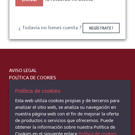
¿ Todavía no tienes cuenta ?
REGÍSTRATE !
AVISO LEGAL
POLÍTICA DE COOKIES
ENVÍOS Y DEVOLUCIONES
PAGO SEGURO
Política de cookies
Esta web utiliza cookies propias y de terceros para
analizar el sitio web, se analiza su navegación en
nuestra página web con el fin de mejorar la oferta
de productos o servicios que ofrecemos. Puede
JM SPORT - TIENDA DE DEPORTES - C/ Cervantes, 31, Montoro - 14600
obtener la información sobre nuestra Política de
(Córdoba)
957 893 257
Cookies en el siguiente enlace
Política de cookies.