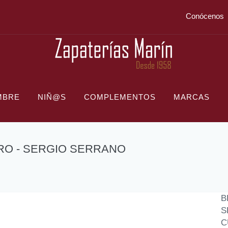
Conócenos
MBRE
NIÑ@S
COMPLEMENTOS
MARCAS
RO - SERGIO SERRANO
B
S
C