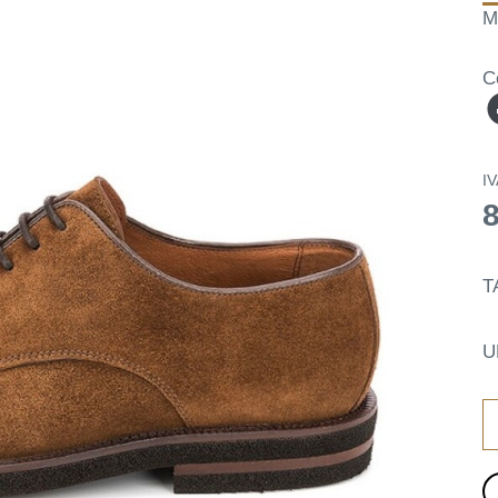
M
C
IV
T
U