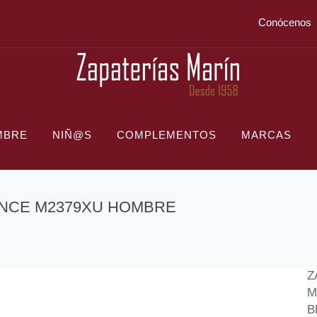
Conócenos
MBRE
NIÑ@S
COMPLEMENTOS
MARCAS
ANCE M2379XU HOMBRE
Z
M
B