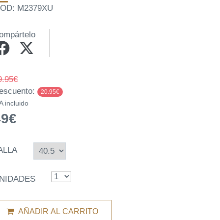
OD: M2379XU
ompártelo
9.95€
escuento:
20.95€
A incluido
49€
ALLA
NIDADES
AÑADIR AL CARRITO