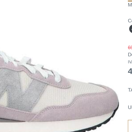
M
C
6
D
IV
T
U