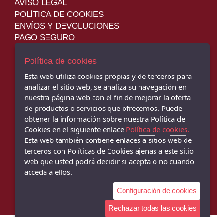
AVISO LEGAL
POLÍTICA DE COOKIES
ENVÍOS Y DEVOLUCIONES
PAGO SEGURO
Política de cookies
Esta web utiliza cookies propias y de terceros para
analizar el sitio web, se analiza su navegación en
JM SPORT - TIENDA DE DEPORTES - C/ Cervantes, 31, Montoro -
14600 (Córdoba)
nuestra página web con el fin de mejorar la oferta
957 893 257
de productos o servicios que ofrecemos. Puede
obtener la información sobre nuestra Política de
ZAPATERÍA MARÍN MONTORO - C/ Cervantes, 34, Montoro - 14600
Cookies en el siguiente enlace
Política de cookies.
(Córdoba)
957 160 453
Esta web también contiene enlaces a sitios web de
terceros con Políticas de Cookies ajenas a este sitio
ZAPATERÍA MARÍN BUJALANCE - C/ García Lorca, 14, Bujalance -
web que usted podrá decidir si acepta o no cuando
14650 (Córdoba)
acceda a ellos.
957 170 229
Configuración de cookies
Rechazar todas las cookies