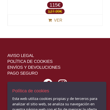
115€
127.99€
VER
AVISO LEGAL
POLÍTICA DE COOKIES
ENVÍOS Y DEVOLUCIONES
PAGO SEGURO
Política de cookies
Esta web utiliza cookies propias y de terceros para
JM SPORT - TIENDA DE DEPORTES - C/ Cervantes, 31, Montoro -
14600 (Córdoba)
analizar el sitio web, se analiza su navegación en
957 893 257
nuestra página web con el fin de mejorar la oferta